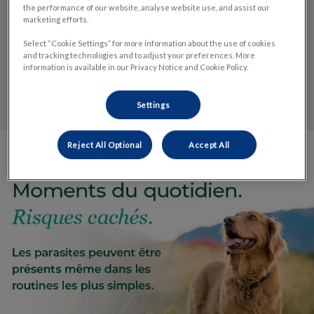
the performance of our website, analyse website use, and assist our
marketing efforts.
Magasiner en ligne
Select “Cookie Settings” for more information about the use of cookies
and tracking technologies and to adjust your preferences. More
information is available in our Privacy Notice and Cookie Policy.
Settings
Reject All Optional
Accept All