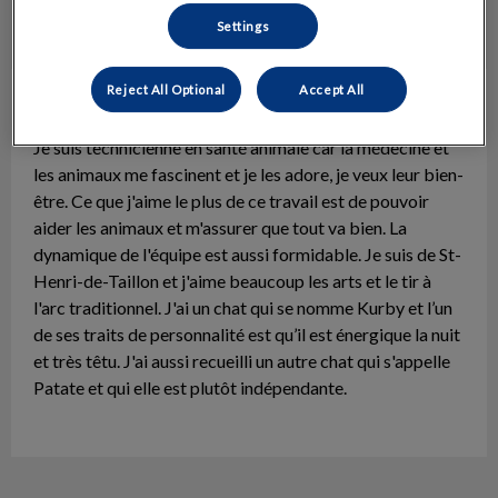
Settings
Reject All Optional
Accept All
Bianca Simard
Technicienne auxiliaire
Je suis technicienne en santé animale car la médecine et
les animaux me fascinent et je les adore, je veux leur bien-
être. Ce que j'aime le plus de ce travail est de pouvoir
aider les animaux et m'assurer que tout va bien. La
dynamique de l'équipe est aussi formidable. Je suis de St-
Henri-de-Taillon et j'aime beaucoup les arts et le tir à
l'arc traditionnel. J'ai un chat qui se nomme Kurby et l’un
de ses traits de personnalité est qu’il est énergique la nuit
et très têtu. J'ai aussi recueilli un autre chat qui s'appelle
Patate et qui elle est plutôt indépendante.