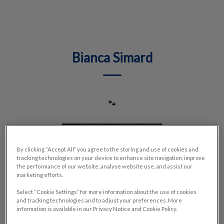
IvcPractices.HeaderNav.Search.Label
Envoyer
Bianca Simard
🐾
By clicking “Accept All” you agree to the storing and use of cookies and
tracking technologies on your device to enhance site navigation, improve
the performance of our website, analyse website use, and assist our
marketing efforts.
Select “Cookie Settings” for more information about the use of cookies
and tracking technologies and to adjust your preferences. More
information is available in our Privacy Notice and Cookie Policy.