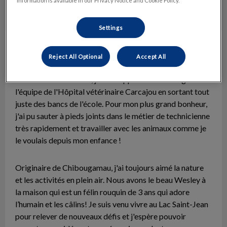
information is available in our Privacy Notice and Cookie Policy.
Settings
Virginie Potvin
Technicienne en santé animale
Reject All Optional
Accept All
Diplômée de la technique de santé animale du Cégep de
Saint-Félicien en 2019, j'ai eu l'opportunité d'intégrer
l'équipe de l'Hôpital vétérinaire Carcajou en sortant tout
juste des bancs de l'école. Pour mon plus grand bonheur,
j'ai pu sauter à pieds joints dans le métier de technicienne
très rapidement et travailler avec les animaux comme je
le voulais depuis mon enfance !
Originaire de Chibougamau, j'ai toujours aimé la nature
et les activités en plein air. Nous avons le beau Wesley à
la maison qui est un félin rouquin de 3 ans qui adore
l’humain et les câlins! Je suis venu vivre au Lac Saint-Jean
pour relever de nouveaux défis et j'espère pouvoir