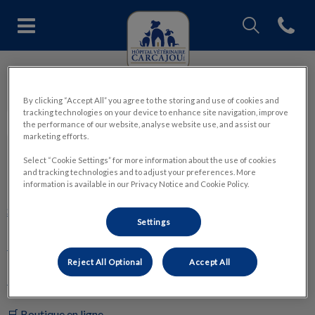
IvcPractices.Head
Open con
Page d'accueil de Hôpital vétéri
IvcPractices.HeaderNav.Search.Label
Hôpital vétérinaire Carcajou
Envoyer
By clicking “Accept All” you agree to the storing and use of cookies and
tracking technologies on your device to enhance site navigation, improve
the performance of our website, analyse website use, and assist our
marketing efforts.
Select “Cookie Settings” for more information about the use of cookies
and tracking technologies and to adjust your preferences. More
Explorer
information is available in our Privacy Notice and Cookie Policy.
Soins
Settings
Notre hôpital
Reject All Optional
Accept All
Équipe
🛒 Boutique en ligne