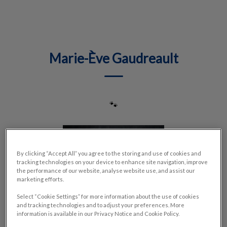
IvcPractices.HeaderNav.Search.Label
Envoyer
Marie-Ève Gaudreault
🐾
By clicking “Accept All” you agree to the storing and use of cookies and
tracking technologies on your device to enhance site navigation, improve
the performance of our website, analyse website use, and assist our
marketing efforts.
Select “Cookie Settings” for more information about the use of cookies
and tracking technologies and to adjust your preferences. More
information is available in our Privacy Notice and Cookie Policy.